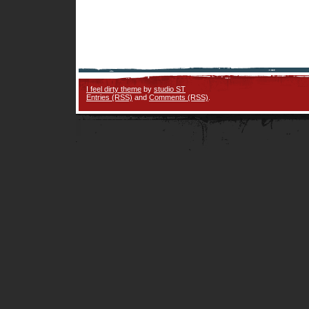
I feel dirty theme
by
studio ST
Entries (RSS)
and
Comments (RSS)
.