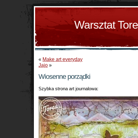
Warsztat Tor
«
Make art everyday
Jajo
»
Wiosenne porządki
Szybka strona art journalowa: