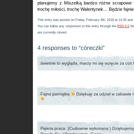
planujemy z Miszelką bardzo różne scrapowe
trochę miłości, trochę Walentynek… Będzie fajnie
This entry was posted on Friday, February 9th, 2018 at 14:35 and 
You can follow any responses to this entry through the
RSS 2.0
fe
are currently closed.
4 responses to “córeczki”
świetnie to wygląda, marzy mi się wzięcie za coś
Fajna pamiątka
Dziękuję za udział w zabawie 
Piękna praca :)Cudownie wykonana:) Dziękujemy