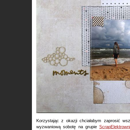
Korzystając z okazji chciałabym zaprosić ws
wyzwaniową sobotę na grupie
ScrapElektrown