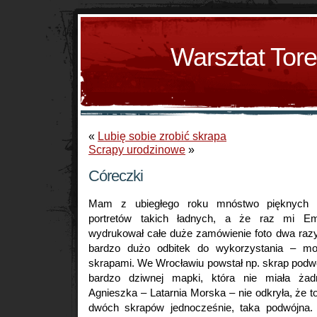
Warsztat Tor
«
Lubię sobie zrobić skrapa
Scrapy urodzinowe
»
Córeczki
Mam z ubiegłego roku mnóstwo pięknych z
portretów takich ładnych, a że raz mi E
wydrukował całe duże zamówienie foto dwa ra
bardzo dużo odbitek do wykorzystania – mo
skrapami. We Wrocławiu powstał np. skrap podwó
bardzo dziwnej mapki, która nie miała żad
Agnieszka – Latarnia Morska – nie odkryła, że t
dwóch skrapów jednocześnie, taka podwójna. W