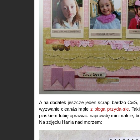
A na dodatek jeszcze jeden scrap, bardzo C&S,
wyzwanie clean&simple
z bloga przyda-sie
. Tak
piaskiem lubię oprawiać naprawdę minimalnie, b
Na zdjęciu Hania nad morzem: