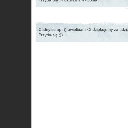
Przyda Się :)Pozdrawiam -Gosia
Cudny scrap ;)) uwielbiam <3 dziękujemy za udzi
Przyda-się ;))