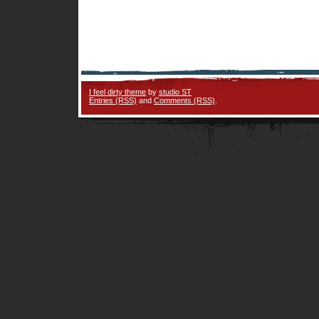
I feel dirty theme
by
studio ST
Entries (RSS)
and
Comments (RSS)
.