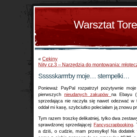
Warsztat Tor
«
Cekiny
Nity cz.3 – Narzędzia do montowania: młotec
Ssssskarrrrby moje… stempelki…
Ponieważ PayPal rozpatrzył pozytywnie moje 
pierwszych
nieudanych zakupów
na Ebayu (
sprzedająca nie raczyła się nawet odezwać w t
oddał mi kasę, szybciutko poleciałam ją znowu p
Tym razem troszkę delikatniej, tylko dwa zestaw
sprawdzonej sprzedającej:
Fancyscrapbooking
.
a dziś, o cudzie, mam przesyłkę! Na dodatek t