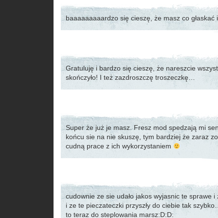
baaaaaaaaardzo się cieszę, że masz co głaskać i t
Gratuluję i bardzo się cieszę, że nareszcie wszys
skończyło! I też zazdroszczę troszeczkę…
Super że już je masz. Fresz mod spedzają mi se
końcu sie na nie skuszę, tym bardziej że zaraz z
cudną prace z ich wykorzystaniem
cudownie ze sie udało jakos wyjasnic te sprawe i
i ze te pieczateczki przyszły do ciebie tak szybko
to teraz do steplowania marsz:D:D: