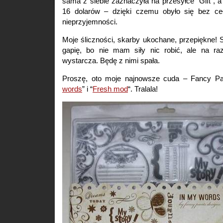
sama z siebie zaznaczyła na przesyłce “Gift”, a
16 dolarów – dzięki czemu obyło się bez ceł
nieprzyjemności.
Moje śliczności, skarby ukochane, przepiękne! Si
gapię, bo nie mam siły nic robić, ale na r
wystarcza. Będę z nimi spała.
Proszę, oto moje najnowsze cuda – Fancy Pa
words
” i “
Fresh mod
“. Tralala!