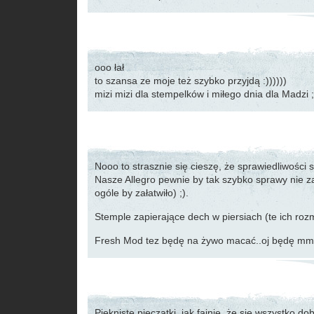
ooo łał
to szansa ze moje też szybko przyjdą :))))))
mizi mizi dla stempelków i miłego dnia dla Madzi ;
Nooo to strasznie się cieszę, że sprawiedliwości s
Nasze Allegro pewnie by tak szybko sprawy nie z
ogóle by załatwiło) ;).
Stemple zapierające dech w piersiach (te ich rozm
Fresh Mod tez będę na żywo macać..oj będę mm
Piękniste pieczątki, jak fajnie, że się wszystko d