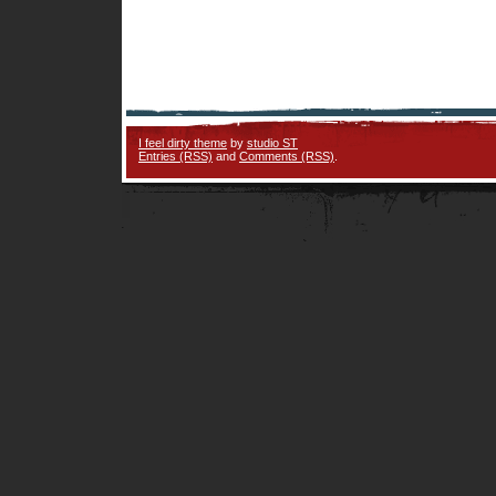
I feel dirty theme
by
studio ST
Entries (RSS)
and
Comments (RSS)
.