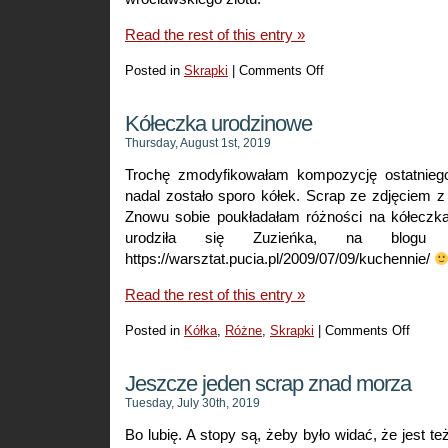
Read the rest of this entry »
Posted in
Skrapki
|
Comments Off
on
Niedzielny
spacer
Kółeczka urodzinowe
Thursday, August 1st, 2019
Trochę zmodyfikowałam kompozycję ostatnieg
nadal zostało sporo kółek. Scrap ze zdjęciem z 
Znowu sobie poukładałam różności na kółeczka
urodziła się Zuzieńka, na blogu 
https://warsztat.pucia.pl/2009/07/09/kuchennie/
Read the rest of this entry »
Posted in
Kółka
,
Różne
,
Skrapki
|
Comments Off
on
Kółecz
urodzi
Jeszcze jeden scrap znad morza
Tuesday, July 30th, 2019
Bo lubię. A stopy są, żeby było widać, że jest też