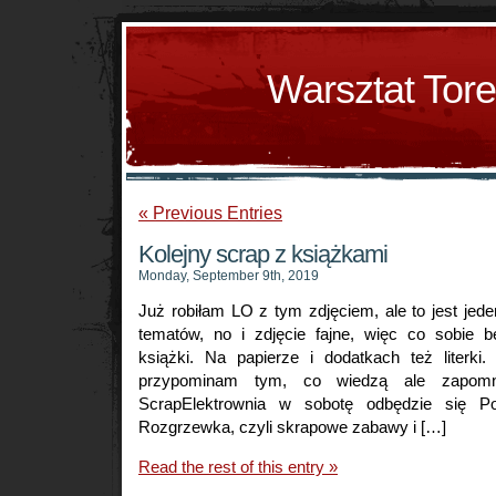
Warsztat Tor
« Previous Entries
Kolejny scrap z książkami
Monday, September 9th, 2019
Już robiłam LO z tym zdjęciem, ale to jest jed
tematów, no i zdjęcie fajne, więc co sobie 
książki. Na papierze i dodatkach też literki.
przypominam tym, co wiedzą ale zapomni
ScrapElektrownia w sobotę odbędzie się P
Rozgrzewka, czyli skrapowe zabawy i […]
Read the rest of this entry »