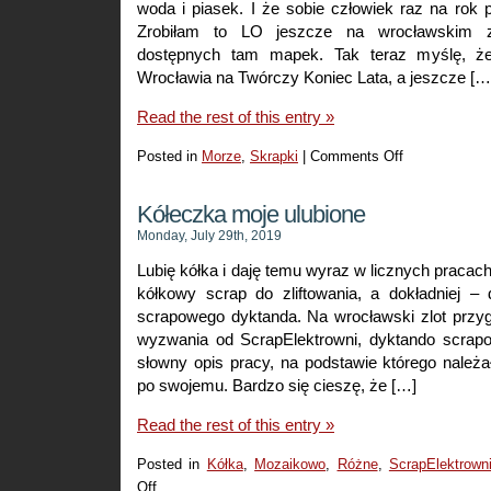
woda i piasek. I że sobie człowiek raz na rok
Zrobiłam to LO jeszcze na wrocławskim z
dostępnych tam mapek. Tak teraz myślę, że
Wrocławia na Twórczy Koniec Lata, a jeszcze […
Read the rest of this entry »
Posted in
Morze
,
Skrapki
|
Comments Off
on
Jeszcze
jeden
Kółeczka moje ulubione
scrap
Monday, July 29th, 2019
znad
Lubię kółka i daję temu wyraz w licznych pracach
morza
kółkowy scrap do zliftowania, a dokładniej – 
scrapowego dyktanda. Na wrocławski zlot prz
wyzwania od ScrapElektrowni, dyktando scrapo
słowny opis pracy, na podstawie którego należa
po swojemu. Bardzo się cieszę, że […]
Read the rest of this entry »
Posted in
Kółka
,
Mozaikowo
,
Różne
,
ScrapElektrown
Off
on