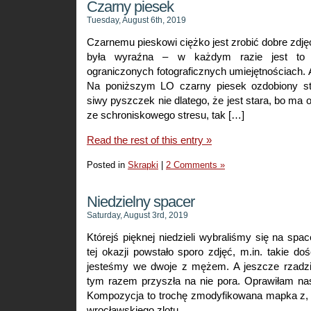
Czarny piesek
bardzo
Tuesday, August 6th, 2019
travel
Czarnemu pieskowi ciężko jest zrobić dobre zdję
była wyraźna – w każdym razie jest to 
ograniczonych fotograficznych umiejętnościach. 
Na poniższym LO czarny piesek ozdobiony st
siwy pyszczek nie dlatego, że jest stara, bo ma ok
ze schroniskowego stresu, tak […]
Read the rest of this entry »
Posted in
Skrapki
|
2 Comments »
Niedzielny spacer
Saturday, August 3rd, 2019
Którejś pięknej niedzieli wybraliśmy się na spa
tej okazji powstało sporo zdjęć, m.in. takie do
jesteśmy we dwoje z mężem. A jeszcze rzadziej
tym razem przyszła na nie pora. Oprawiłam nas
Kompozycja to trochę zmodyfikowana mapka z, ta
wrocławskiego zlotu.