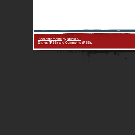
I feel dirty theme
by
studio ST
Entries (RSS)
and
Comments (RSS)
.