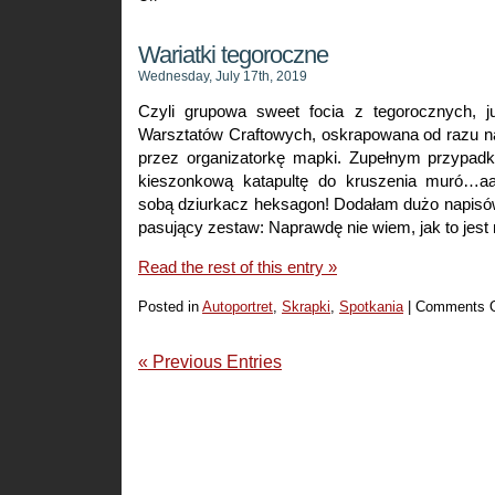
Kółeczka
moje
Wariatki tegoroczne
ulubione
Wednesday, July 17th, 2019
Czyli grupowa sweet focia z tegorocznych, j
Warsztatów Craftowych, oskrapowana od razu n
przez organizatorkę mapki. Zupełnym przypad
kieszonkową katapultę do kruszenia muró…a
sobą dziurkacz heksagon! Dodałam dużo napisó
pasujący zestaw: Naprawdę nie wiem, jak to jest
Read the rest of this entry »
Posted in
Autoportret
,
Skrapki
,
Spotkania
|
Comments O
« Previous Entries