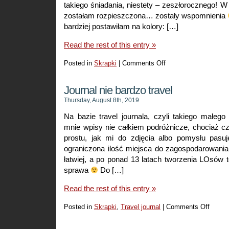
takiego śniadania, niestety – zeszłorocznego! W
zostałam rozpieszczona… zostały wspomnienia
bardziej postawiłam na kolory: […]
Read the rest of this entry »
Posted in
Skrapki
|
Comments Off
on
Śniadanko
Journal nie bardzo travel
Thursday, August 8th, 2019
Na bazie travel journala, czyli takiego małego
mnie wpisy nie całkiem podróżnicze, chociaż c
prostu, jak mi do zdjęcia albo pomysłu pasu
ograniczona ilość miejsca do zagospodarowani
łatwiej, a po ponad 13 latach tworzenia LOsów to
sprawa
Do […]
Read the rest of this entry »
Posted in
Skrapki
,
Travel journal
|
Comments Off
on
Journal
nie