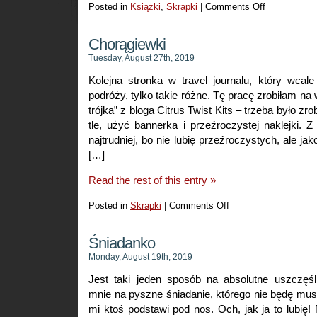
Posted in
Książki
,
Skrapki
|
Comments Off
on
Kolejny
scrap
Chorągiewki
z
Tuesday, August 27th, 2019
książkami
Kolejna stronka w travel journalu, który wcal
podróży, tylko takie różne. Tę pracę zrobiłam na
trójka” z bloga Citrus Twist Kits – trzeba było z
tle, użyć bannerka i przeźroczystej naklejki. Z
najtrudniej, bo nie lubię przeźroczystych, ale jak
[…]
Read the rest of this entry »
Posted in
Skrapki
|
Comments Off
on
Chorągiewki
Śniadanko
Monday, August 19th, 2019
Jest taki jeden sposób na absolutne uszczęśl
mnie na pyszne śniadanie, którego nie będę musi
mi ktoś podstawi pod nos. Och, jak ja to lubię!